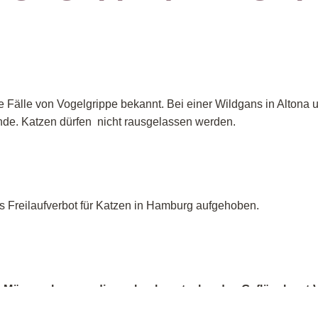
 Fälle von Vogelgrippe bekannt. Bei einer Wildgans in Altona un
Hunde. Katzen dürfen nicht rausgelassen werden.
as Freilaufverbot für Katzen in Hamburg aufgehoben.
te Möwe geborgen, die am hochansteckende
n Geflügelpest-