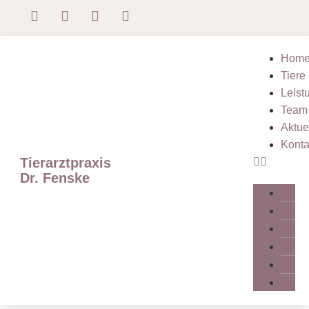
Hom
Tiere
Leist
Team
Aktue
Konta
Tierarztpraxis
Dr. Fenske
T
L
T
A
K