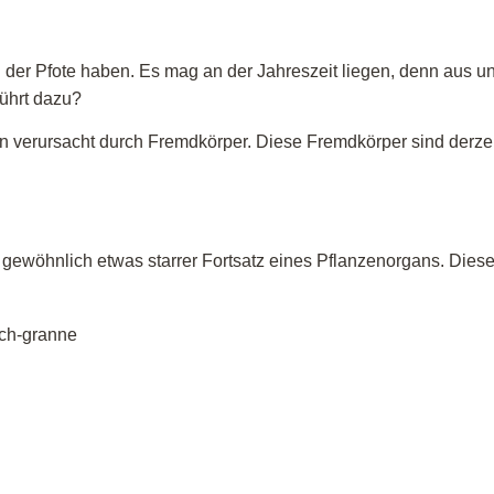
er Pfote haben. Es mag an der Jahreszeit liegen, denn aus unse
ührt dazu?
 verursacht durch Fremdkörper. Diese Fremdkörper sind derzei
r gewöhnlich etwas starrer Fortsatz eines Pflanzenorgans. Diese
rch Wiesen sollte man die Pfoten kontrollieren. Falls Sie ein
e Ihren Hund vom Lecken an der Pfote abzuhalten. Socke, Verb