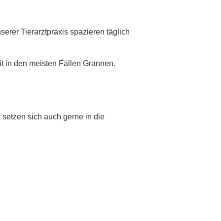
rer Tierarztpraxis spazieren täglich
t in den meisten Fällen Grannen.
 setzen sich auch gerne in die
e Schwellung im Pfotenbereich sehen,
and oder Halskragen helfen.