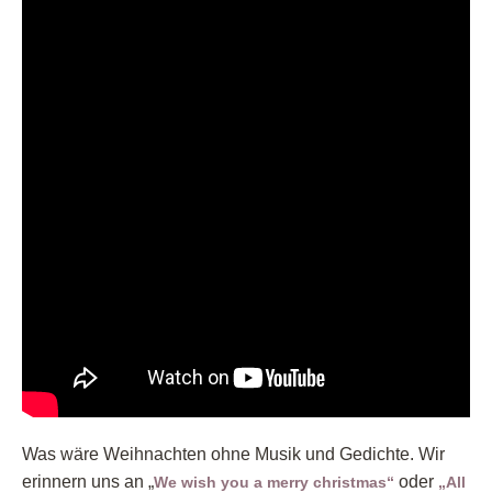
Was wäre Weihnachten ohne Musik und Gedichte. Wir
erinnern uns an „
oder
We wish you a merry christmas“
„All