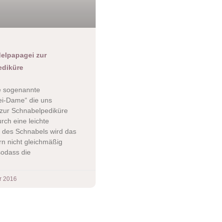
elpapagei zur
ediküre
ne sogenannte
i-Dame“ die uns
zur Schnabelpediküre
rch eine leichte
g des Schnabels wird das
n nicht gleichmäßig
sodass die
r 2016