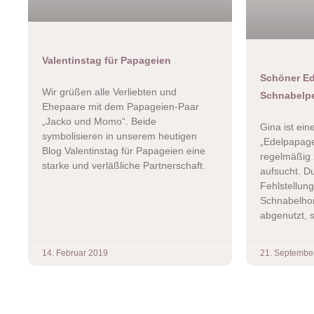
Valentinstag für Papageien
Schöner Ed
Wir grüßen alle Verliebten und
Schnabelp
Ehepaare mit dem Papageien-Paar
„Jacko und Momo“. Beide
Gina ist ei
symbolisieren in unserem heutigen
„Edelpapage
Blog Valentinstag für Papageien eine
regelmäßig 
starke und verläßliche Partnerschaft.
aufsucht. Du
Fehlstellun
Schnabelhor
abgenutzt, 
14. Februar 2019
21. Septembe