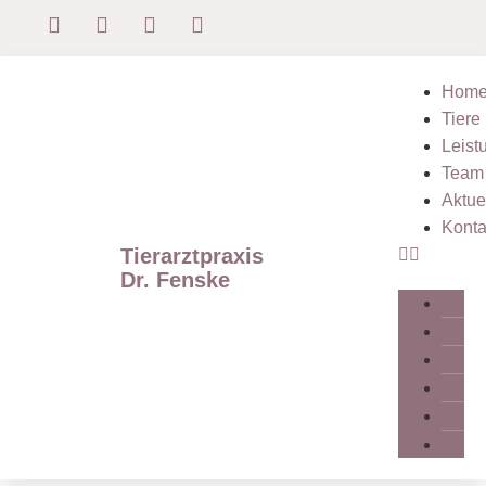
Hom
Tiere
Leist
Team
Aktue
Konta
Tierarztpraxis
Dr. Fenske
T
L
T
A
K