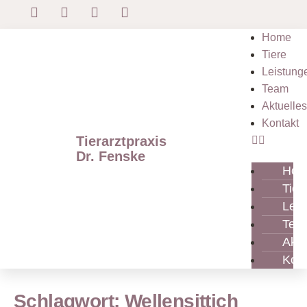
Home
Tiere
Leistung
Team
Aktuelles
Kontakt
Tierarztpraxis
Dr. Fenske
Hom
Tier
Leis
Tea
Aktu
Kont
Schlagwort: Wellensittich